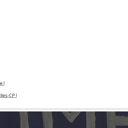
e !
les-CP !