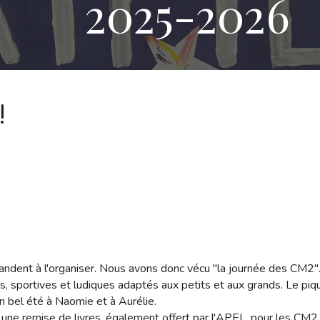
202
5
-202
6
!
ndent à l'organiser. Nous avons donc vécu "la journée des CM2"
s, sportives et ludiques adaptés aux petits et aux grands. Le piq
n bel été à Naomie et à Aurélie.
 une remise de livres, également offert par l'APEL, pour les CM2.