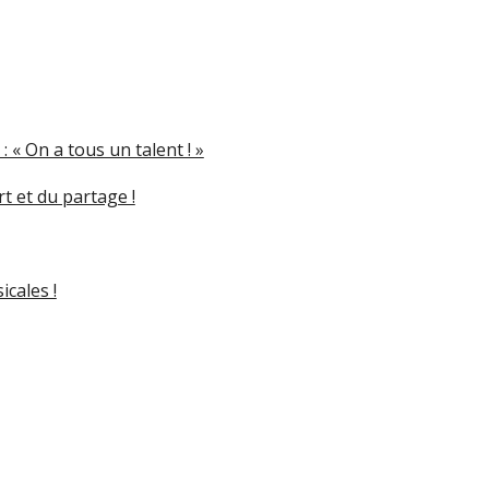
« On a tous un talent ! »
t et du partage !
cales !