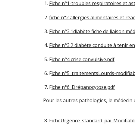
Fiche n°1-troubles respiratoires et a
fiche n°2 allergies alimentaires et réac
Fiche n°3.1diabète fiche de liaison méd
Fiche n°3.2 diabète conduite à tenir en
F
iche n°4 crise convulsive.pdf
F
iche n°5_traitementsLourds-modifiab
F
iche n°6_Drépanocytose.pdf
Pour les autres pathologies, le médecin utili
F
icheUrgence_standard_pai_Modifiabl