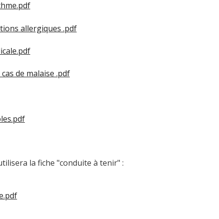
sthme.pdf
tions allergiques .pdf
icale.pdf
 cas de malaise .pdf
les.pdf
sera la fiche "conduite à tenir" :
e.pdf