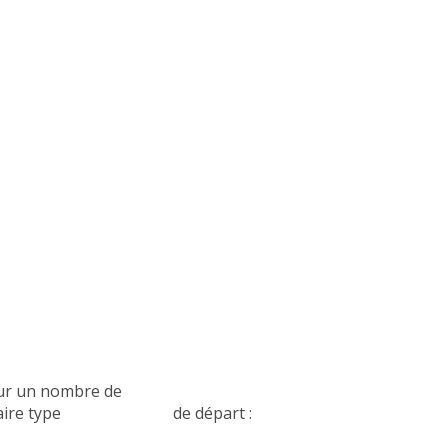
ques établies pour un nombre de
e au formulaire type de départ :